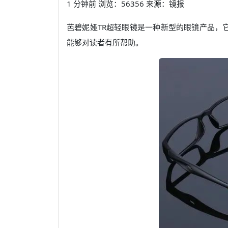
1 分钟前 浏览：56356 来源：镜报
芭碧妮娅TR超轻眼镜是一种新型的眼镜产品，
能够对读者有所帮助。