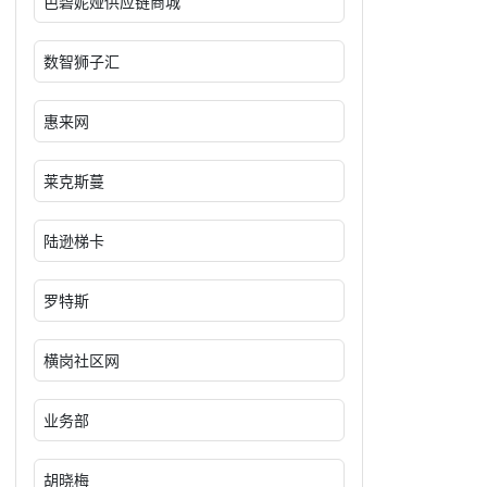
芭碧妮娅供应链商城
数智狮子汇
惠来网
莱克斯蔓
陆逊梯卡
罗特斯
横岗社区网
业务部
胡晓梅