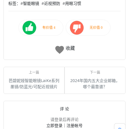
标签：
#
智能眼镜
#
近视预防
#
用眼习惯
收藏
芭碧妮娅智能眼镜LaiKe系列
2024年国内五大企业邮箱，
墨镜/防蓝光/可配近视镜片
哪个最靠谱？
评 论
请登录后再评论
立即登录
｜
注册帐号